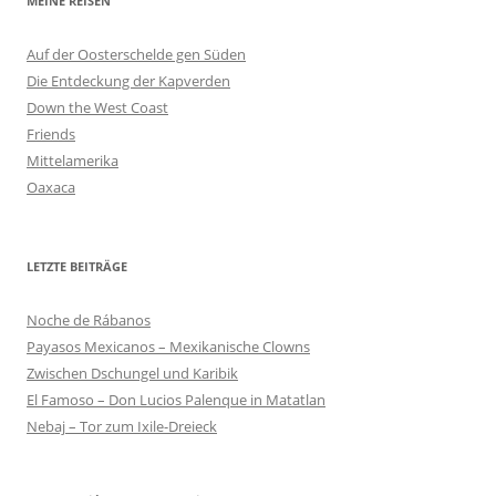
MEINE REISEN
Auf der Oosterschelde gen Süden
Die Entdeckung der Kapverden
Down the West Coast
Friends
Mittelamerika
Oaxaca
LETZTE BEITRÄGE
Noche de Rábanos
Payasos Mexicanos – Mexikanische Clowns
Zwischen Dschungel und Karibik
El Famoso – Don Lucios Palenque in Matatlan
Nebaj – Tor zum Ixile-Dreieck