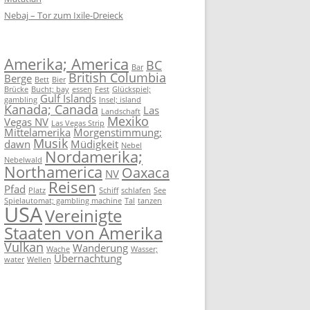
Nebaj – Tor zum Ixile-Dreieck
Amerika; America
BC
Bar
British Columbia
Berge
Bett
Bier
Brücke
Bucht; bay
essen
Fest
Glückspiel;
Gulf Islands
gambling
Insel; island
Kanada; Canada
Las
Landschaft
Mexiko
Vegas NV
Las Vegas Strip
Mittelamerika
Morgenstimmung;
Musik
dawn
Müdigkeit
Nebel
Nordamerika;
Nebelwald
Northamerica
Oaxaca
NV
Reisen
Pfad
Platz
Schiff
schlafen
See
Spielautomat; gambling machine
Tal
tanzen
USA
Vereinigte
Staaten von Amerika
Vulkan
Wanderung
Wache
Wasser;
Übernachtung
water
Wellen