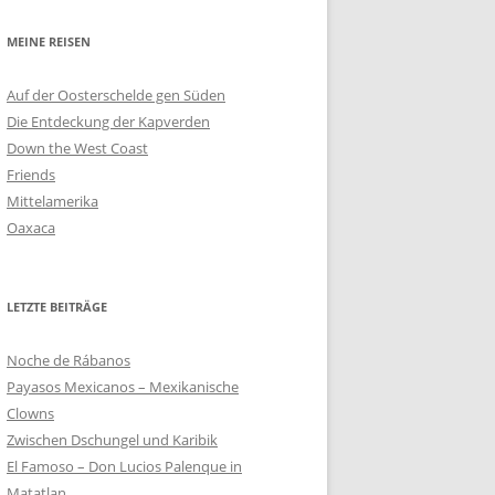
MEINE REISEN
Auf der Oosterschelde gen Süden
Die Entdeckung der Kapverden
Down the West Coast
Friends
Mittelamerika
Oaxaca
LETZTE BEITRÄGE
Noche de Rábanos
Payasos Mexicanos – Mexikanische
Clowns
Zwischen Dschungel und Karibik
El Famoso – Don Lucios Palenque in
Matatlan