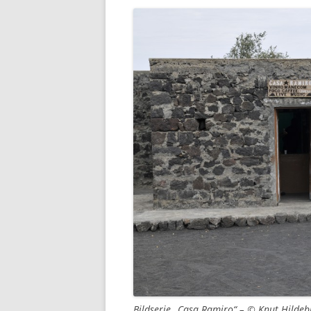
Bildserie „Casa Ramiro“ – © Knut Hilde