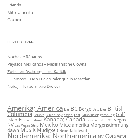
Friends
Mittelamerika
Oaxaca
LETZTE BEITRÄGE
Noche de Rábanos
Payasos Mexicanos – Mexikanische Clowns
Zwischen Dschungel und Karibik
El Famoso – Don Lucios Palenque in Matatlan
Nebaj – Tor zum Ixile-Dreieck
Amerika; America
BC
British
Berge
Bar
Bett
Bier
Columbia
Gulf
Brücke
Bucht; bay
essen
Fest
Glückspiel; gambling
Kanada; Canada
Islands
Las Vegas
Insel; island
Landschaft
Mexiko
NV
Mittelamerika
Morgenstimmung;
Las Vegas Strip
Musik
dawn
Müdigkeit
Nebel
Nebelwald
Nordamerika; Northamerica
Oaxaca
NV