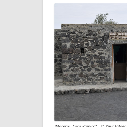
Bildserie „Casa Ramiro“ – © Knut Hilde