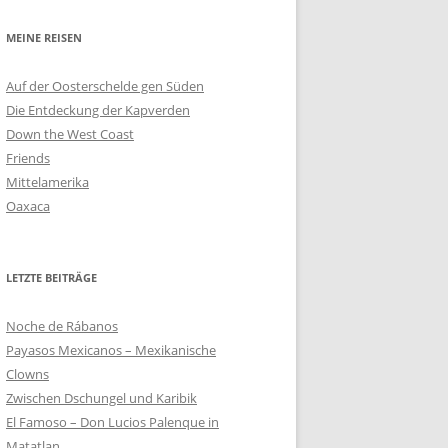
MEINE REISEN
Auf der Oosterschelde gen Süden
Die Entdeckung der Kapverden
Down the West Coast
Friends
Mittelamerika
Oaxaca
LETZTE BEITRÄGE
Noche de Rábanos
Payasos Mexicanos – Mexikanische
Clowns
Zwischen Dschungel und Karibik
El Famoso – Don Lucios Palenque in
Matatlan