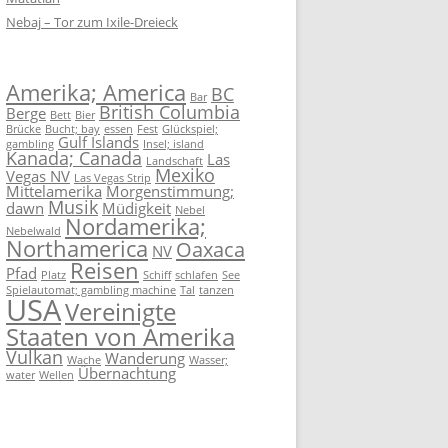
Nebaj – Tor zum Ixile-Dreieck
Amerika; America
BC
Bar
British Columbia
Berge
Bett
Bier
Brücke
Bucht; bay
essen
Fest
Glückspiel;
Gulf Islands
gambling
Insel; island
Kanada; Canada
Las
Landschaft
Mexiko
Vegas NV
Las Vegas Strip
Mittelamerika
Morgenstimmung;
Musik
dawn
Müdigkeit
Nebel
Nordamerika;
Nebelwald
Northamerica
Oaxaca
NV
Reisen
Pfad
Platz
Schiff
schlafen
See
Spielautomat; gambling machine
Tal
tanzen
USA
Vereinigte
Staaten von Amerika
Vulkan
Wanderung
Wache
Wasser;
Übernachtung
water
Wellen