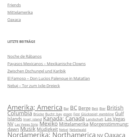
Friends
Mittelamerika
Oaxaca
LETZTE BEITRÄGE
Noche de Rábanos
Payasos Mexicanos – Mexikanische Clowns
Zwischen Dschungel und Karibik
El Famoso – Don Lucios Palenque in Matatlan
Nebaj – Tor zum Ixile-Dreieck
Amerika; America
BC
British
Berge
Bar
Bett
Bier
Columbia
Gulf
Brücke
Bucht; bay
essen
Fest
Glückspiel; gambling
Kanada; Canada
Islands
Las Vegas
Insel; island
Landschaft
Mexiko
NV
Mittelamerika
Morgenstimmung;
Las Vegas Strip
Musik
dawn
Müdigkeit
Nebel
Nebelwald
Nordamerika; Northamerica
Oaxaca
NV