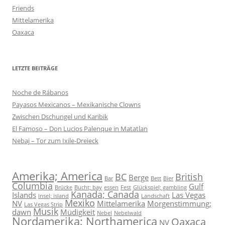
Friends
Mittelamerika
Oaxaca
LETZTE BEITRÄGE
Noche de Rábanos
Payasos Mexicanos – Mexikanische Clowns
Zwischen Dschungel und Karibik
El Famoso – Don Lucios Palenque in Matatlan
Nebaj – Tor zum Ixile-Dreieck
Amerika; America
BC
British
Berge
Bar
Bett
Bier
Columbia
Gulf
Brücke
Bucht; bay
essen
Fest
Glückspiel; gambling
Kanada; Canada
Islands
Las Vegas
Insel; island
Landschaft
Mexiko
NV
Mittelamerika
Morgenstimmung;
Las Vegas Strip
Musik
dawn
Müdigkeit
Nebel
Nebelwald
Nordamerika; Northamerica
Oaxaca
NV