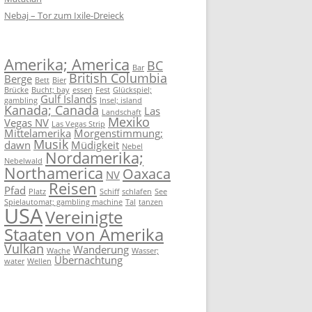
Nebaj – Tor zum Ixile-Dreieck
Amerika; America
BC
Bar
British Columbia
Berge
Bett
Bier
Brücke
Bucht; bay
essen
Fest
Glückspiel;
Gulf Islands
gambling
Insel; island
Kanada; Canada
Las
Landschaft
Mexiko
Vegas NV
Las Vegas Strip
Mittelamerika
Morgenstimmung;
Musik
dawn
Müdigkeit
Nebel
Nordamerika;
Nebelwald
Northamerica
Oaxaca
NV
Reisen
Pfad
Platz
Schiff
schlafen
See
Spielautomat; gambling machine
Tal
tanzen
USA
Vereinigte
Staaten von Amerika
Vulkan
Wanderung
Wache
Wasser;
Übernachtung
water
Wellen