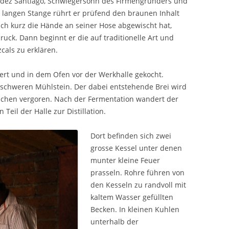
ndez Santiago, Schwiegersohn des Firmengründers und
er langen Stange rührt er prüfend den braunen Inhalt
h kurz die Hände an seiner Hose abgewischt hat,
uck. Dann beginnt er die auf traditionelle Art und
cals zu erklären.
nert und in dem Ofen vor der Werkhalle gekocht.
schweren Mühlstein. Der dabei entstehende Brei wird
tichen vergoren. Nach der Fermentation wandert der
Teil der Halle zur Distillation.
Dort befinden sich zwei
grosse Kessel unter denen
munter kleine Feuer
prasseln. Rohre führen von
den Kesseln zu randvoll mit
kaltem Wasser gefüllten
Becken. In kleinen Kuhlen
unterhalb der