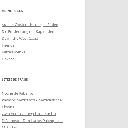
MEINE REISEN
Auf der Oosterschelde gen Süden
Die Entdeckung der Kapverden
Down the West Coast
Friends
Mittelamerika
Oaxaca
LETZTE BEITRÄGE
Noche de Rábanos
Payasos Mexicanos – Mexikanische
Clowns
Zwischen Dschungel und Karibik
El Famoso – Don Lucios Palenque in
Matatlan