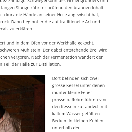
ndez Santiago, Schwiegersohn des Firmengründers und
er langen Stange rührt er prüfend den braunen Inhalt
h kurz die Hände an seiner Hose abgewischt hat,
uck. Dann beginnt er die auf traditionelle Art und
cals zu erklären.
nert und in dem Ofen vor der Werkhalle gekocht.
schweren Mühlstein. Der dabei entstehende Brei wird
tichen vergoren. Nach der Fermentation wandert der
Teil der Halle zur Distillation.
Dort befinden sich zwei
grosse Kessel unter denen
munter kleine Feuer
prasseln. Rohre führen von
den Kesseln zu randvoll mit
kaltem Wasser gefüllten
Becken. In kleinen Kuhlen
unterhalb der