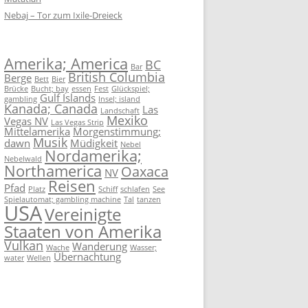
Nebaj – Tor zum Ixile-Dreieck
Amerika; America
BC
Bar
British Columbia
Berge
Bett
Bier
Brücke
Bucht; bay
essen
Fest
Glückspiel;
Gulf Islands
gambling
Insel; island
Kanada; Canada
Las
Landschaft
Mexiko
Vegas NV
Las Vegas Strip
Mittelamerika
Morgenstimmung;
Musik
dawn
Müdigkeit
Nebel
Nordamerika;
Nebelwald
Northamerica
Oaxaca
NV
Reisen
Pfad
Platz
Schiff
schlafen
See
Spielautomat; gambling machine
Tal
tanzen
USA
Vereinigte
Staaten von Amerika
Vulkan
Wanderung
Wache
Wasser;
Übernachtung
water
Wellen