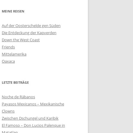
MEINE REISEN
Auf der Oosterschelde gen Süden
Die Entdeckung der Kapverden
Down the West Coast
Friends
Mittelamerika
Oaxaca
LETZTE BEITRÄGE
Noche de Rábanos
Payasos Mexicanos – Mexikanische
Clowns
Zwischen Dschungel und Karibik
El Famoso – Don Lucios Palenque in
Matatlan