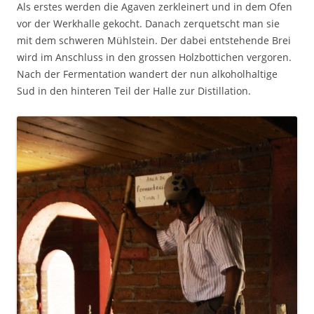
Als erstes werden die Agaven zerkleinert und in dem Ofen
vor der Werkhalle gekocht. Danach zerquetscht man sie
mit dem schweren Mühlstein. Der dabei entstehende Brei
wird im Anschluss in den grossen Holzbottichen vergoren.
Nach der Fermentation wandert der nun alkoholhaltige
Sud in den hinteren Teil der Halle zur Distillation.