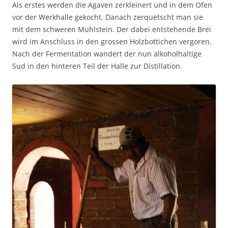
Als erstes werden die Agaven zerkleinert und in dem Ofen
vor der Werkhalle gekocht. Danach zerquetscht man sie
mit dem schweren Mühlstein. Der dabei entstehende Brei
wird im Anschluss in den grossen Holzbottichen vergoren.
Nach der Fermentation wandert der nun alkoholhaltige
Sud in den hinteren Teil der Halle zur Distillation.