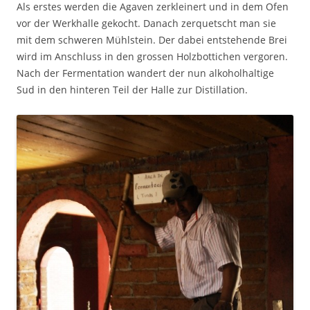
Als erstes werden die Agaven zerkleinert und in dem Ofen
vor der Werkhalle gekocht. Danach zerquetscht man sie
mit dem schweren Mühlstein. Der dabei entstehende Brei
wird im Anschluss in den grossen Holzbottichen vergoren.
Nach der Fermentation wandert der nun alkoholhaltige
Sud in den hinteren Teil der Halle zur Distillation.