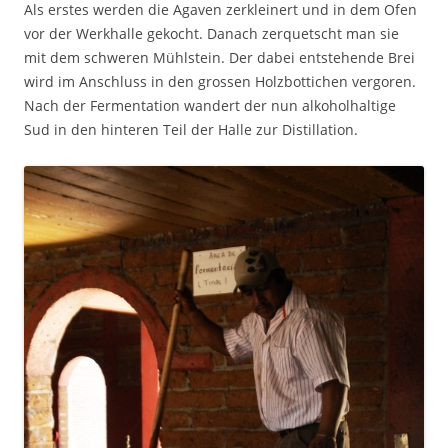
Als erstes werden die Agaven zerkleinert und in dem Ofen
vor der Werkhalle gekocht. Danach zerquetscht man sie
mit dem schweren Mühlstein. Der dabei entstehende Brei
wird im Anschluss in den grossen Holzbottichen vergoren.
Nach der Fermentation wandert der nun alkoholhaltige
Sud in den hinteren Teil der Halle zur Distillation.