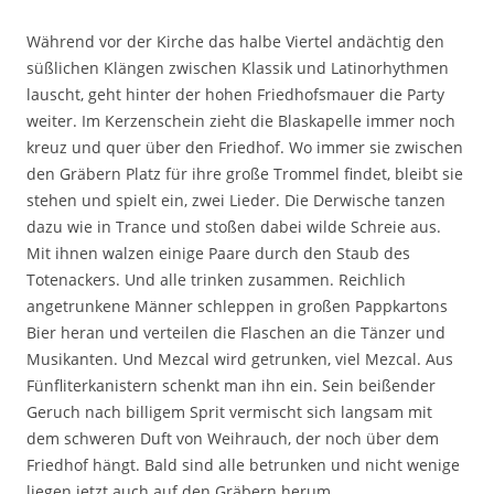
Während vor der Kirche das halbe Viertel andächtig den
süßlichen Klängen zwischen Klassik und Latinorhythmen
lauscht, geht hinter der hohen Friedhofsmauer die Party
weiter. Im Kerzenschein zieht die Blaskapelle immer noch
kreuz und quer über den Friedhof. Wo immer sie zwischen
den Gräbern Platz für ihre große Trommel findet, bleibt sie
stehen und spielt ein, zwei Lieder. Die Derwische tanzen
dazu wie in Trance und stoßen dabei wilde Schreie aus.
Mit ihnen walzen einige Paare durch den Staub des
Totenackers. Und alle trinken zusammen. Reichlich
angetrunkene Männer schleppen in großen Pappkartons
Bier heran und verteilen die Flaschen an die Tänzer und
Musikanten. Und Mezcal wird getrunken, viel Mezcal. Aus
Fünfliterkanistern schenkt man ihn ein. Sein beißender
Geruch nach billigem Sprit vermischt sich langsam mit
dem schweren Duft von Weihrauch, der noch über dem
Friedhof hängt. Bald sind alle betrunken und nicht wenige
liegen jetzt auch auf den Gräbern herum.