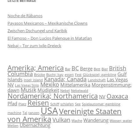
LETZTE BEITRÄGE
Noche de Rábanos
Payasos Mexicanos – Mexikanische Clowns
Zwischen Dschungel und Karibik
El Famoso – Don Lucios Palenque in Matatlan
Nebaj – Tor zum Ixile-Dreieck
Amerika; America
BC
British
Berge
Bar
Bett
Bier
Columbia
Gulf
Brücke
Bucht; bay
essen
Fest
Glückspiel; gambling
Kanada; Canada
Islands
Las Vegas
Insel; island
Landschaft
Mexiko
NV
Mittelamerika
Morgenstimmung;
Las Vegas Strip
Musik
dawn
Müdigkeit
Nebel
Nebelwald
Nordamerika; Northamerica
Oaxaca
NV
Reisen
Pfad
Platz
Schiff
schlafen
See
Spielautomat; gambling
USA
Vereinigte Staaten
machine
Tal
tanzen
von Amerika
Vulkan
Wanderung
Wache
Wasser; water
Übernachtung
Wellen