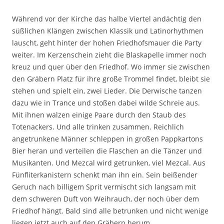
Während vor der Kirche das halbe Viertel andächtig den
süßlichen Klängen zwischen Klassik und Latinorhythmen
lauscht, geht hinter der hohen Friedhofsmauer die Party
weiter. Im Kerzenschein zieht die Blaskapelle immer noch
kreuz und quer über den Friedhof. Wo immer sie zwischen
den Gräbern Platz für ihre große Trommel findet, bleibt sie
stehen und spielt ein, zwei Lieder. Die Derwische tanzen
dazu wie in Trance und stoßen dabei wilde Schreie aus.
Mit ihnen walzen einige Paare durch den Staub des
Totenackers. Und alle trinken zusammen. Reichlich
angetrunkene Männer schleppen in großen Pappkartons
Bier heran und verteilen die Flaschen an die Tänzer und
Musikanten. Und Mezcal wird getrunken, viel Mezcal. Aus
Fünfliterkanistern schenkt man ihn ein. Sein beißender
Geruch nach billigem Sprit vermischt sich langsam mit
dem schweren Duft von Weihrauch, der noch über dem
Friedhof hängt. Bald sind alle betrunken und nicht wenige
liegen jetzt auch auf den Gräbern herum.