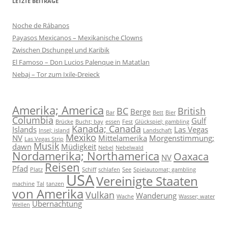
LETZTE BEITRÄGE
Noche de Rábanos
Payasos Mexicanos – Mexikanische Clowns
Zwischen Dschungel und Karibik
El Famoso – Don Lucios Palenque in Matatlan
Nebaj – Tor zum Ixile-Dreieck
Amerika; America
BC
British
Berge
Bar
Bett
Bier
Columbia
Gulf
Brücke
Bucht; bay
essen
Fest
Glückspiel; gambling
Kanada; Canada
Islands
Las Vegas
Insel; island
Landschaft
Mexiko
NV
Mittelamerika
Morgenstimmung;
Las Vegas Strip
Musik
dawn
Müdigkeit
Nebel
Nebelwald
Nordamerika; Northamerica
Oaxaca
NV
Reisen
Pfad
Platz
Schiff
schlafen
See
Spielautomat; gambling
USA
Vereinigte Staaten
machine
Tal
tanzen
von Amerika
Vulkan
Wanderung
Wache
Wasser; water
Übernachtung
Wellen