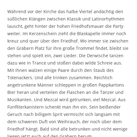
Während vor der Kirche das halbe Viertel andächtig den
süßlichen Klängen zwischen Klassik und Latinorhythmen
lauscht, geht hinter der hohen Friedhofsmauer die Party
weiter. Im Kerzenschein zieht die Blaskapelle immer noch
kreuz und quer über den Friedhof. Wo immer sie zwischen
den Gräbern Platz für ihre große Trommel findet, bleibt sie
stehen und spielt ein, zwei Lieder. Die Derwische tanzen
dazu wie in Trance und stoßen dabei wilde Schreie aus.
Mit ihnen walzen einige Paare durch den Staub des
Totenackers. Und alle trinken zusammen. Reichlich
angetrunkene Männer schleppen in großen Pappkartons
Bier heran und verteilen die Flaschen an die Tänzer und
Musikanten. Und Mezcal wird getrunken, viel Mezcal. Aus
Fünfliterkanistern schenkt man ihn ein. Sein beißender
Geruch nach billigem Sprit vermischt sich langsam mit
dem schweren Duft von Weihrauch, der noch über dem
Friedhof hängt. Bald sind alle betrunken und nicht wenige
liegen jetzt auch auf den Gräbern herum.