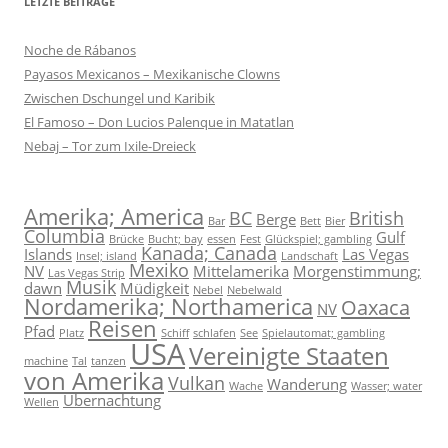
LETZTE BEITRÄGE
Noche de Rábanos
Payasos Mexicanos – Mexikanische Clowns
Zwischen Dschungel und Karibik
El Famoso – Don Lucios Palenque in Matatlan
Nebaj – Tor zum Ixile-Dreieck
Amerika; America
BC
British
Berge
Bar
Bett
Bier
Columbia
Gulf
Brücke
Bucht; bay
essen
Fest
Glückspiel; gambling
Kanada; Canada
Islands
Las Vegas
Insel; island
Landschaft
Mexiko
NV
Mittelamerika
Morgenstimmung;
Las Vegas Strip
Musik
dawn
Müdigkeit
Nebel
Nebelwald
Nordamerika; Northamerica
Oaxaca
NV
Reisen
Pfad
Platz
Schiff
schlafen
See
Spielautomat; gambling
USA
Vereinigte Staaten
machine
Tal
tanzen
von Amerika
Vulkan
Wanderung
Wache
Wasser; water
Übernachtung
Wellen