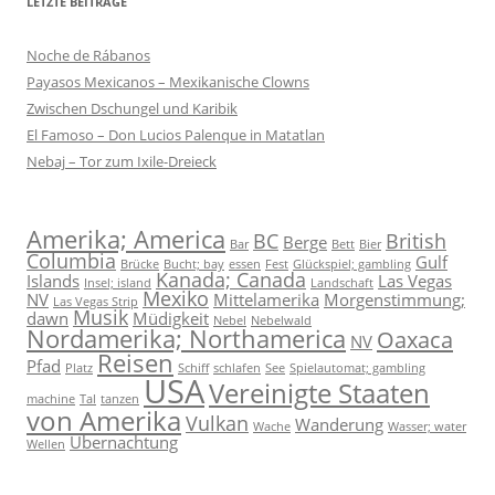
LETZTE BEITRÄGE
Noche de Rábanos
Payasos Mexicanos – Mexikanische Clowns
Zwischen Dschungel und Karibik
El Famoso – Don Lucios Palenque in Matatlan
Nebaj – Tor zum Ixile-Dreieck
Amerika; America
BC
British
Berge
Bar
Bett
Bier
Columbia
Gulf
Brücke
Bucht; bay
essen
Fest
Glückspiel; gambling
Kanada; Canada
Islands
Las Vegas
Insel; island
Landschaft
Mexiko
NV
Mittelamerika
Morgenstimmung;
Las Vegas Strip
Musik
dawn
Müdigkeit
Nebel
Nebelwald
Nordamerika; Northamerica
Oaxaca
NV
Reisen
Pfad
Platz
Schiff
schlafen
See
Spielautomat; gambling
USA
Vereinigte Staaten
machine
Tal
tanzen
von Amerika
Vulkan
Wanderung
Wache
Wasser; water
Übernachtung
Wellen