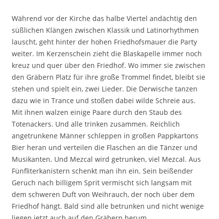
Während vor der Kirche das halbe Viertel andächtig den
süßlichen Klängen zwischen Klassik und Latinorhythmen
lauscht, geht hinter der hohen Friedhofsmauer die Party
weiter. Im Kerzenschein zieht die Blaskapelle immer noch
kreuz und quer über den Friedhof. Wo immer sie zwischen
den Gräbern Platz für ihre große Trommel findet, bleibt sie
stehen und spielt ein, zwei Lieder. Die Derwische tanzen
dazu wie in Trance und stoßen dabei wilde Schreie aus.
Mit ihnen walzen einige Paare durch den Staub des
Totenackers. Und alle trinken zusammen. Reichlich
angetrunkene Männer schleppen in großen Pappkartons
Bier heran und verteilen die Flaschen an die Tänzer und
Musikanten. Und Mezcal wird getrunken, viel Mezcal. Aus
Fünfliterkanistern schenkt man ihn ein. Sein beißender
Geruch nach billigem Sprit vermischt sich langsam mit
dem schweren Duft von Weihrauch, der noch über dem
Friedhof hängt. Bald sind alle betrunken und nicht wenige
liegen jetzt auch auf den Gräbern herum.