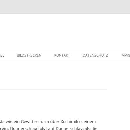
Zum Inhalt springen
KEL
BILDSTRECKEN
KONTAKT
DATENSCHUTZ
IMPR
esta wie ein Gewittersturm über Xochimilco, einem
rein. Donnerschlag folgt auf Donnerschlag, als die