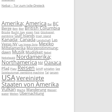
Nebaj – Tor zum Ixile-Dreieck
Amerika; America
BC
Bar
British Columbia
Berge
Bett
Bier
Brücke
Bucht; bay
essen
Fest
Glückspiel;
Gulf Islands
gambling
Insel; island
Kanada; Canada
Las
Landschaft
Mexiko
Vegas NV
Las Vegas Strip
Mittelamerika
Morgenstimmung;
Musik
dawn
Müdigkeit
Nebel
Nordamerika;
Nebelwald
Northamerica
Oaxaca
NV
Reisen
Pfad
Platz
Schiff
schlafen
See
Spielautomat; gambling machine
Tal
tanzen
USA
Vereinigte
Staaten von Amerika
Vulkan
Wanderung
Wache
Wasser;
Übernachtung
water
Wellen