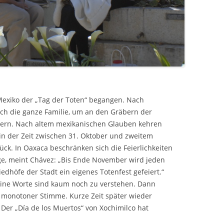
Mexiko der „Tag der Toten“ begangen. Nach
ich die ganze Familie, um an den Gräbern der
eiern. Nach altem mexikanischen Glauben kehren
in der Zeit zwischen 31. Oktober und zweitem
ck. In Oaxaca beschränken sich die Feierlichkeiten
age, meint Chávez: „Bis Ende November wird jeden
edhöfe der Stadt ein eigenes Totenfest gefeiert.“
 seine Worte sind kaum noch zu verstehen. Dann
mit monotoner Stimme. Kurze Zeit später wieder
. Der „Día de los Muertos“ von Xochimilco hat