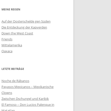
MEINE REISEN
Auf der Oosterschelde gen Süden
Die Entdeckung der Kapverden
Down the West Coast
Friends
Mittelamerika
Oaxaca
LETZTE BEITRÄGE
Noche de Rábanos
Payasos Mexicanos – Mexikanische
Clowns
Zwischen Dschungel und Karibik
El Famoso – Don Lucios Palenque in
Matatlan