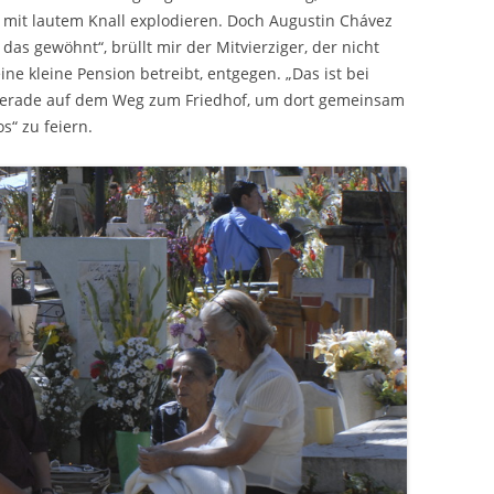
mit lautem Knall explodieren. Doch Augustin Chávez
das gewöhnt“, brüllt mir der Mitvierziger, der nicht
ine kleine Pension betreibt, entgegen. „Das ist bei
t gerade auf dem Weg zum Friedhof, um dort gemeinsam
s“ zu feiern.