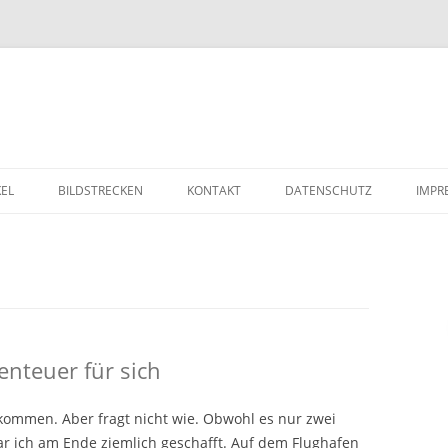
Zum Inhalt springen
KEL
BILDSTRECKEN
KONTAKT
DATENSCHUTZ
IMPR
benteuer für sich
gekommen. Aber fragt nicht wie. Obwohl es nur zwei
ar ich am Ende ziemlich geschafft. Auf dem Flughafen