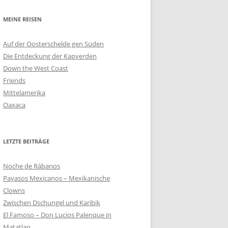
MEINE REISEN
Auf der Oosterschelde gen Süden
Die Entdeckung der Kapverden
Down the West Coast
Friends
Mittelamerika
Oaxaca
LETZTE BEITRÄGE
Noche de Rábanos
Payasos Mexicanos – Mexikanische
Clowns
Zwischen Dschungel und Karibik
El Famoso – Don Lucios Palenque in
Matatlan