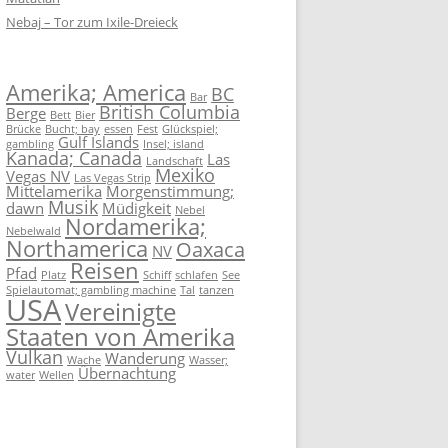
Nebaj – Tor zum Ixile-Dreieck
Amerika; America
BC
Bar
British Columbia
Berge
Bett
Bier
Brücke
Bucht; bay
essen
Fest
Glückspiel;
Gulf Islands
gambling
Insel; island
Kanada; Canada
Las
Landschaft
Mexiko
Vegas NV
Las Vegas Strip
Mittelamerika
Morgenstimmung;
Musik
dawn
Müdigkeit
Nebel
Nordamerika;
Nebelwald
Northamerica
Oaxaca
NV
Reisen
Pfad
Platz
Schiff
schlafen
See
Spielautomat; gambling machine
Tal
tanzen
USA
Vereinigte
Staaten von Amerika
Vulkan
Wanderung
Wache
Wasser;
Übernachtung
water
Wellen