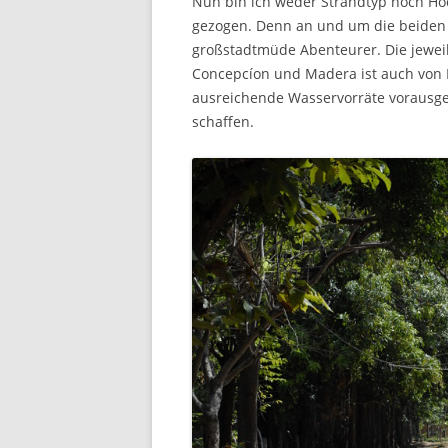
Nun bin ich weder Strandtyp noch Hoc
gezogen. Denn an und um die beiden V
großstadtmüde Abenteurer. Die jeweil
Concepcíon und Madera ist auch von Fr
ausreichende Wasservorräte vorausges
schaffen.