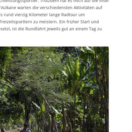
hleistungssportler. Trotzdem hat es mich auf die Insel
ulkane warten die verschiedensten Aktivitäten auf
s rund vierzig Kilometer lange Radtour um
eizeitsportlern zu meistern. Ein früher Start und
etzt, ist die Rundfahrt jeweils gut an einem Tag zu