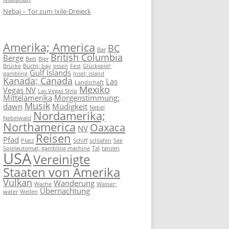
Nebaj – Tor zum Ixile-Dreieck
Amerika; America
BC
Bar
British Columbia
Berge
Bett
Bier
Brücke
Bucht; bay
essen
Fest
Glückspiel;
Gulf Islands
gambling
Insel; island
Kanada; Canada
Las
Landschaft
Mexiko
Vegas NV
Las Vegas Strip
Mittelamerika
Morgenstimmung;
Musik
dawn
Müdigkeit
Nebel
Nordamerika;
Nebelwald
Northamerica
Oaxaca
NV
Reisen
Pfad
Platz
Schiff
schlafen
See
Spielautomat; gambling machine
Tal
tanzen
USA
Vereinigte
Staaten von Amerika
Vulkan
Wanderung
Wache
Wasser;
Übernachtung
water
Wellen