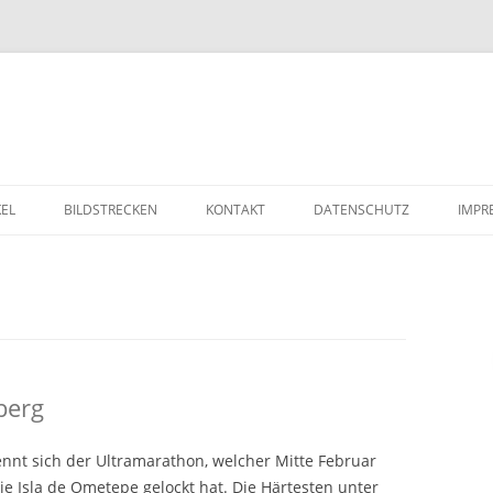
Zum Inhalt springen
KEL
BILDSTRECKEN
KONTAKT
DATENSCHUTZ
IMPR
berg
nnt sich der Ultramarathon, welcher Mitte Februar
e Isla de Ometepe gelockt hat. Die Härtesten unter