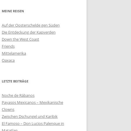
MEINE REISEN
Auf der Oosterschelde gen Süden
Die Entdeckung der Kapverden
Down the West Coast
Friends
Mittelamerika
Oaxaca
LETZTE BEITRÄGE
Noche de Rábanos
Payasos Mexicanos – Mexikanische
Clowns
Zwischen Dschungel und Karibik
El Famoso – Don Lucios Palenque in
Matatlan