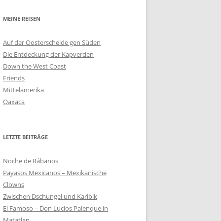
MEINE REISEN
Auf der Oosterschelde gen Süden
Die Entdeckung der Kapverden
Down the West Coast
Friends
Mittelamerika
Oaxaca
LETZTE BEITRÄGE
Noche de Rábanos
Payasos Mexicanos – Mexikanische
Clowns
Zwischen Dschungel und Karibik
El Famoso – Don Lucios Palenque in
Matatlan