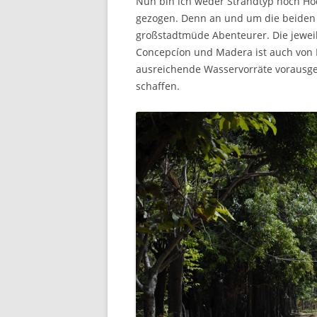
Nun bin ich weder Strandtyp noch Hoc
gezogen. Denn an und um die beiden V
großstadtmüde Abenteurer. Die jeweil
Concepcíon und Madera ist auch von Fr
ausreichende Wasservorräte vorausges
schaffen.