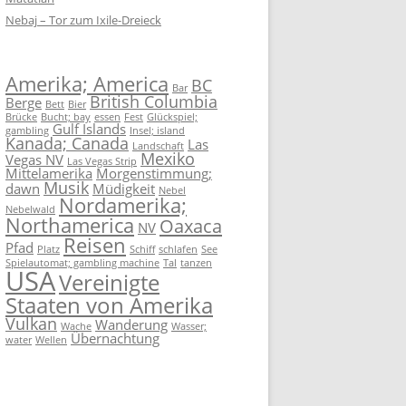
Nebaj – Tor zum Ixile-Dreieck
Amerika; America
BC
Bar
British Columbia
Berge
Bett
Bier
Brücke
Bucht; bay
essen
Fest
Glückspiel;
Gulf Islands
gambling
Insel; island
Kanada; Canada
Las
Landschaft
Mexiko
Vegas NV
Las Vegas Strip
Mittelamerika
Morgenstimmung;
Musik
dawn
Müdigkeit
Nebel
Nordamerika;
Nebelwald
Northamerica
Oaxaca
NV
Reisen
Pfad
Platz
Schiff
schlafen
See
Spielautomat; gambling machine
Tal
tanzen
USA
Vereinigte
Staaten von Amerika
Vulkan
Wanderung
Wache
Wasser;
Übernachtung
water
Wellen