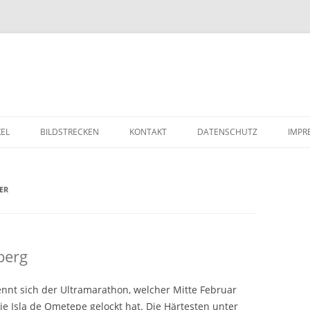
Zum Inhalt springen
KEL
BILDSTRECKEN
KONTAKT
DATENSCHUTZ
IMPR
ER
berg
nnt sich der Ultramarathon, welcher Mitte Februar
e Isla de Ometepe gelockt hat. Die Härtesten unter