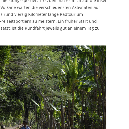
hleistungssportler. Trotzdem hat es mich auf die Insel
ulkane warten die verschiedensten Aktivitäten auf
s rund vierzig Kilometer lange Radtour um
eizeitsportlern zu meistern. Ein früher Start und
etzt, ist die Rundfahrt jeweils gut an einem Tag zu