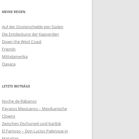
MEINE REISEN
Auf der Oosterschelde gen Süden
Die Entdeckung der Kapverden
Down the West Coast
Friends
Mittelamerika
Oaxaca
LETZTE BEITRÄGE
Noche de Rábanos
Payasos Mexicanos – Mexikanische
Clowns
Zwischen Dschungel und Karibik
El Famoso – Don Lucios Palenque in
Matatlan