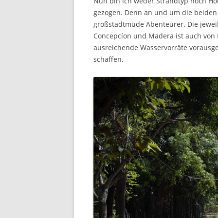
Nun bin ich weder Strandtyp noch Hoc
gezogen. Denn an und um die beiden V
großstadtmüde Abenteurer. Die jeweil
Concepcíon und Madera ist auch von Fr
ausreichende Wasservorräte vorausges
schaffen.