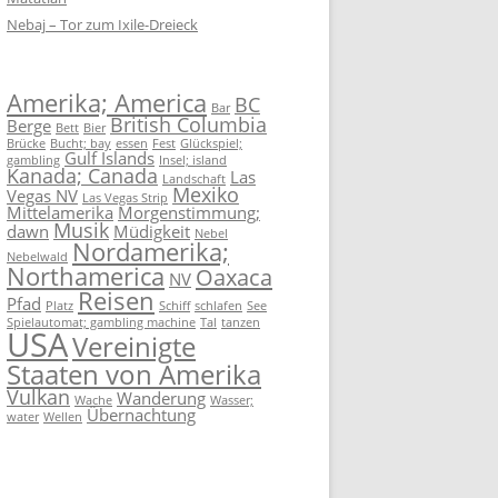
Nebaj – Tor zum Ixile-Dreieck
Amerika; America
BC
Bar
British Columbia
Berge
Bett
Bier
Brücke
Bucht; bay
essen
Fest
Glückspiel;
Gulf Islands
gambling
Insel; island
Kanada; Canada
Las
Landschaft
Mexiko
Vegas NV
Las Vegas Strip
Mittelamerika
Morgenstimmung;
Musik
dawn
Müdigkeit
Nebel
Nordamerika;
Nebelwald
Northamerica
Oaxaca
NV
Reisen
Pfad
Platz
Schiff
schlafen
See
Spielautomat; gambling machine
Tal
tanzen
USA
Vereinigte
Staaten von Amerika
Vulkan
Wanderung
Wache
Wasser;
Übernachtung
water
Wellen