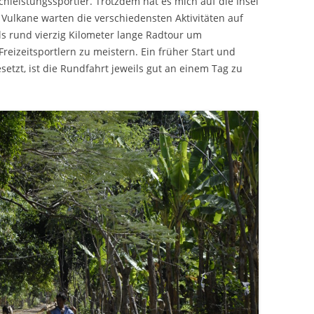
hleistungssportler. Trotzdem hat es mich auf die Insel
ulkane warten die verschiedensten Aktivitäten auf
s rund vierzig Kilometer lange Radtour um
eizeitsportlern zu meistern. Ein früher Start und
etzt, ist die Rundfahrt jeweils gut an einem Tag zu