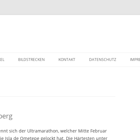
Zum Inhalt springen
KEL
BILDSTRECKEN
KONTAKT
DATENSCHUTZ
IMPR
berg
nnt sich der Ultramarathon, welcher Mitte Februar
e Isla de Ometepe gelockt hat. Die Härtesten unter