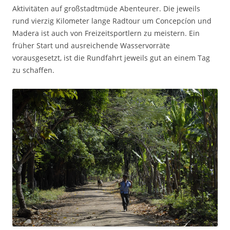
Aktivitäten auf großstadtmüde Abenteurer. Die jeweils
rund vierzig Kilometer lange Radtour um Concepcíon und
Madera ist auch von Freizeitsportlern zu meistern. Ein
früher Start und ausreichende Wasservorräte
vorausgesetzt, ist die Rundfahrt jeweils gut an einem Tag
zu schaffen.