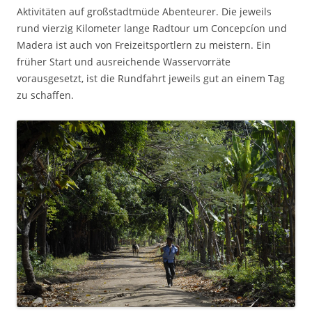
Aktivitäten auf großstadtmüde Abenteurer. Die jeweils
rund vierzig Kilometer lange Radtour um Concepcíon und
Madera ist auch von Freizeitsportlern zu meistern. Ein
früher Start und ausreichende Wasservorräte
vorausgesetzt, ist die Rundfahrt jeweils gut an einem Tag
zu schaffen.