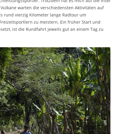
hleistungssportler. Trotzdem hat es mich auf die Insel
ulkane warten die verschiedensten Aktivitäten auf
s rund vierzig Kilometer lange Radtour um
eizeitsportlern zu meistern. Ein früher Start und
etzt, ist die Rundfahrt jeweils gut an einem Tag zu