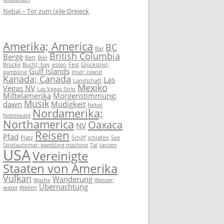
Nebaj – Tor zum Ixile-Dreieck
Amerika; America
BC
Bar
British Columbia
Berge
Bett
Bier
Brücke
Bucht; bay
essen
Fest
Glückspiel;
Gulf Islands
gambling
Insel; island
Kanada; Canada
Las
Landschaft
Mexiko
Vegas NV
Las Vegas Strip
Mittelamerika
Morgenstimmung;
Musik
dawn
Müdigkeit
Nebel
Nordamerika;
Nebelwald
Northamerica
Oaxaca
NV
Reisen
Pfad
Platz
Schiff
schlafen
See
Spielautomat; gambling machine
Tal
tanzen
USA
Vereinigte
Staaten von Amerika
Vulkan
Wanderung
Wache
Wasser;
Übernachtung
water
Wellen