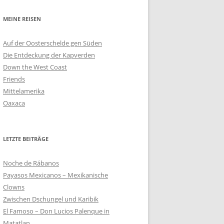
MEINE REISEN
Auf der Oosterschelde gen Süden
Die Entdeckung der Kapverden
Down the West Coast
Friends
Mittelamerika
Oaxaca
LETZTE BEITRÄGE
Noche de Rábanos
Payasos Mexicanos – Mexikanische
Clowns
Zwischen Dschungel und Karibik
El Famoso – Don Lucios Palenque in
Matatlan