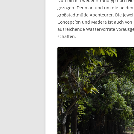
Nun bin ich weder Strandtyp noch Hoc
gezogen. Denn an und um die beiden V
großstadtmüde Abenteurer. Die jeweil
Concepcíon und Madera ist auch von Fr
ausreichende Wasservorräte vorausges
schaffen.