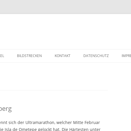
Zum Inhalt springen
KEL
BILDSTRECKEN
KONTAKT
DATENSCHUTZ
IMPR
berg
nnt sich der Ultramarathon, welcher Mitte Februar
e Isla de Ometepe gelockt hat. Die Härtesten unter