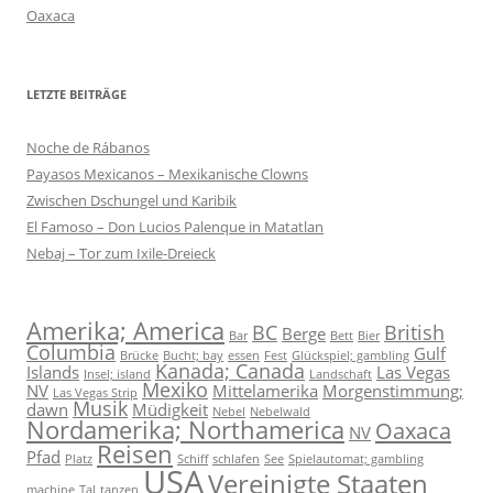
Oaxaca
LETZTE BEITRÄGE
Noche de Rábanos
Payasos Mexicanos – Mexikanische Clowns
Zwischen Dschungel und Karibik
El Famoso – Don Lucios Palenque in Matatlan
Nebaj – Tor zum Ixile-Dreieck
Amerika; America
BC
British
Berge
Bar
Bett
Bier
Columbia
Gulf
Brücke
Bucht; bay
essen
Fest
Glückspiel; gambling
Kanada; Canada
Islands
Las Vegas
Insel; island
Landschaft
Mexiko
NV
Mittelamerika
Morgenstimmung;
Las Vegas Strip
Musik
dawn
Müdigkeit
Nebel
Nebelwald
Nordamerika; Northamerica
Oaxaca
NV
Reisen
Pfad
Platz
Schiff
schlafen
See
Spielautomat; gambling
USA
Vereinigte Staaten
machine
Tal
tanzen