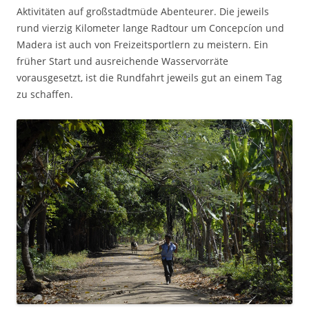
Aktivitäten auf großstadtmüde Abenteurer. Die jeweils
rund vierzig Kilometer lange Radtour um Concepcíon und
Madera ist auch von Freizeitsportlern zu meistern. Ein
früher Start und ausreichende Wasservorräte
vorausgesetzt, ist die Rundfahrt jeweils gut an einem Tag
zu schaffen.