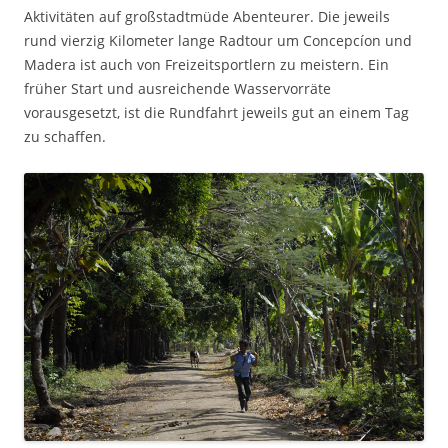
Aktivitäten auf großstadtmüde Abenteurer. Die jeweils
rund vierzig Kilometer lange Radtour um Concepcíon und
Madera ist auch von Freizeitsportlern zu meistern. Ein
früher Start und ausreichende Wasservorräte
vorausgesetzt, ist die Rundfahrt jeweils gut an einem Tag
zu schaffen.