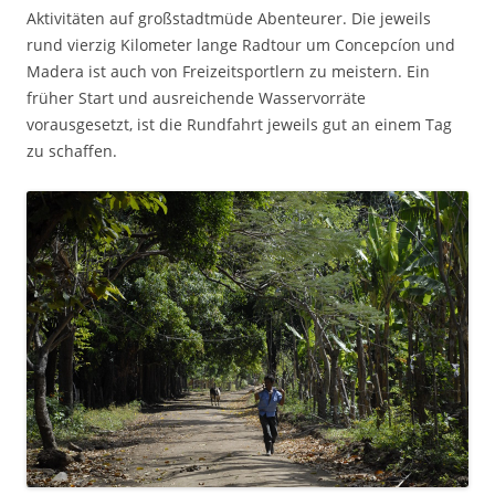
Aktivitäten auf großstadtmüde Abenteurer. Die jeweils
rund vierzig Kilometer lange Radtour um Concepcíon und
Madera ist auch von Freizeitsportlern zu meistern. Ein
früher Start und ausreichende Wasservorräte
vorausgesetzt, ist die Rundfahrt jeweils gut an einem Tag
zu schaffen.